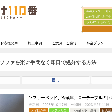
各種クレジット対応
24時間夜間も対応中
安心の1億円保証付
お客様の声
施工事例
ご意見・ご感想
料金プラン
ソファを楽に手間なく即日で処分する方法
0
ソファーベッド、冷蔵庫、ローテーブルの回
更新日：
2023年10月7日
公開日：
2023年2月11日
お客様の声
ソファ処分
不用品回収・処分
家具処