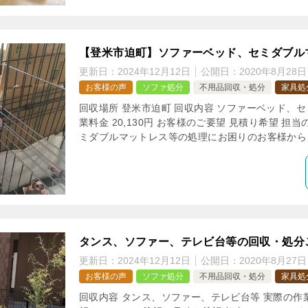
【登米市迫町】ソファーベッド、セミダブル
更新日：
2024年12月12日
公開日：
2020年8月28日
お客様の声
ソファ処分
不用品回収・処分
家具処
回収場所 登米市迫町 回収内容 ソファーベッド、
業料金 20,130円 お客様のご要望 見積り希望 担
ミダブルマットレス等の処理にお困りのお客様からご
タンス、ソファー、テレビ台等の回収・処分
更新日：
2024年12月12日
公開日：
2020年8月27日
お客様の声
ソファ処分
不用品回収・処分
家具処
回収内容 タンス、ソファー、テレビ台等 実際の作業料