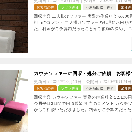
更新日：
2024年8月13日
公開日：
2020年10月28日
お客様の声
ソファ処分
不用品回収・処分
家具処
回収内容 二人掛けソファー 実際の作業料金 6,60
担当のコメント 二人掛けソファーの処理にお困り
た。料金がご予算内だったことがご依頼の決め手にな
カウチソファーの回収・処分ご依頼 お客様
更新日：
2024年10月11日
公開日：
2020年9月24日
お客様の声
ソファ処分
不用品回収・処分
家具処
回収内容 カウチソファー 実際の作業料金 12,100
今週平日3日間で回収希望 担当のコメント カウチ
からご相談いただきました。料金がご予算内だったこ