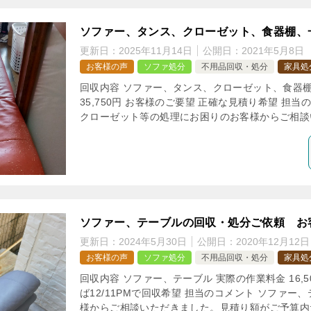
ソファー、タンス、クローゼット、食器棚、
更新日：
2025年11月14日
公開日：
2021年5月8日
お客様の声
ソファ処分
不用品回収・処分
家具処
回収内容 ソファー、タンス、クローゼット、食器棚
35,750円 お客様のご要望 正確な見積り希望 担
クローゼット等の処理にお困りのお客様からご相談い
ソファー、テーブルの回収・処分ご依頼 お
更新日：
2024年5月30日
公開日：
2020年12月12日
お客様の声
ソファ処分
不用品回収・処分
家具処
回収内容 ソファー、テーブル 実際の作業料金 16,5
ば12/11PMで回収希望 担当のコメント ソファ
様からご相談いただきました。見積り額がご予算内だ