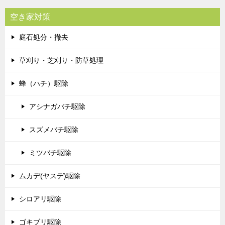
空き家対策
庭石処分・撤去
草刈り・芝刈り・防草処理
蜂（ハチ）駆除
アシナガバチ駆除
スズメバチ駆除
ミツバチ駆除
ムカデ(ヤスデ)駆除
シロアリ駆除
ゴキブリ駆除