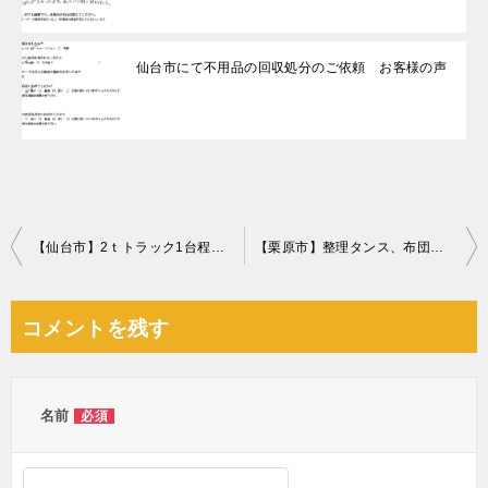
仙台市にて不用品の回収処分のご依頼 お客様の声
投
【仙台市】2ｔトラック1台程度の出張不用品回収・処分ご依頼
【栗原市】整理タンス、布団、カゴ、ダンボール等の回収・処分ご依頼
稿
ナ
コメントを残す
ビ
ゲ
ー
名前
必須
シ
ョ