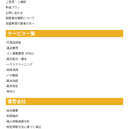
ご意見・ご感想
料金プラン
お問い合わせ
賠償責任補償について
加盟希望の業者の方へ
サービス一覧
-不用品回収
-遺品整理
-ゴミ屋敷整理･片付け
-庭石処分・撤去
-ハウスクリーニング
-特殊清掃
-ハチ駆除
-庭木伐採
-庭木剪定
-草刈り
運営会社
-会社概要
-利用規約
-個人情報保護方針
-特定商取引法に基づく表記