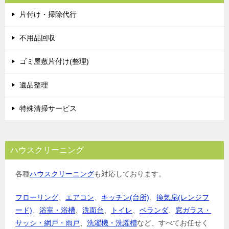
片付け・掃除代行
不用品回収
ゴミ屋敷片付け(整理)
遺品整理
特殊清掃サービス
ハウスクリーニング
各種
ハウスクリーニング
も対応しております。
フローリング
、
エアコン
、
キッチン(台所)
、
換気扇(レンジフ
ード)
、
浴室・浴槽
、
洗面台
、
トイレ
、
ベランダ
、
窓ガラス・
サッシ・網戸・雨戸
、
洗濯機・洗濯槽
など、すべてお任せく