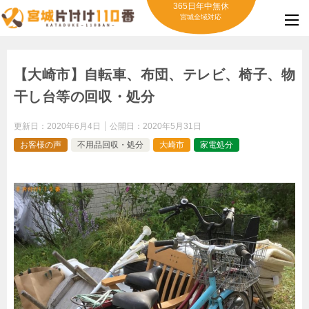
365日年中無休
宮城全域対応
【大崎市】自転車、布団、テレビ、椅子、物
干し台等の回収・処分
更新日：
2020年6月4日
公開日：
2020年5月31日
お客様の声
不用品回収・処分
大崎市
家電処分