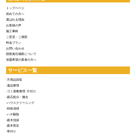
トップページ
初めての方へ
選ばれる理由
お客様の声
施工事例
ご意見・ご感想
料金プラン
お問い合わせ
賠償責任補償について
加盟希望の業者の方へ
サービス一覧
-不用品回収
-遺品整理
-ゴミ屋敷整理･片付け
-庭石処分・撤去
-ハウスクリーニング
-特殊清掃
-ハチ駆除
-庭木伐採
-庭木剪定
-草刈り