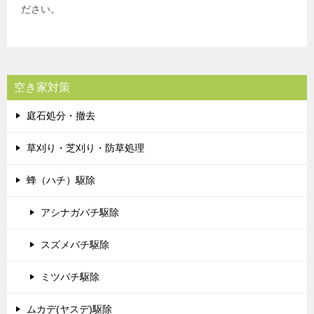
ださい。
空き家対策
庭石処分・撤去
草刈り・芝刈り・防草処理
蜂（ハチ）駆除
アシナガバチ駆除
スズメバチ駆除
ミツバチ駆除
ムカデ(ヤスデ)駆除