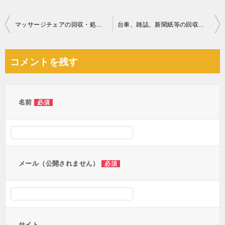
投
マッサージチェアの回収・処分ご依頼 お客様の声
台車、雑誌、新聞紙等の回収・処分ご依頼 お客様の声
稿
ナ
コメントを残す
ビ
ゲ
ー
名前
必須
シ
ョ
ン
メール（公開されません）
必須
サイト