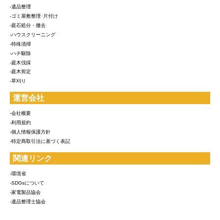
-遺品整理
-ゴミ屋敷整理･片付け
-庭石処分・撤去
-ハウスクリーニング
-特殊清掃
-ハチ駆除
-庭木伐採
-庭木剪定
-草刈り
運営会社
-会社概要
-利用規約
-個人情報保護方針
-特定商取引法に基づく表記
関連リンク
-環境省
-SDGsについて
-家電製品協会
-遺品整理士協会