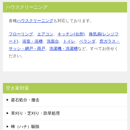
ハウスクリーニング
各種
ハウスクリーニング
も対応しております。
フローリング
、
エアコン
、
キッチン(台所)
、
換気扇(レンジフ
ード)
、
浴室・浴槽
、
洗面台
、
トイレ
、
ベランダ
、
窓ガラス・
サッシ・網戸・雨戸
、
洗濯機・洗濯槽
など、すべてお任せく
ださい。
空き家対策
庭石処分・撤去
草刈り・芝刈り・防草処理
蜂（ハチ）駆除