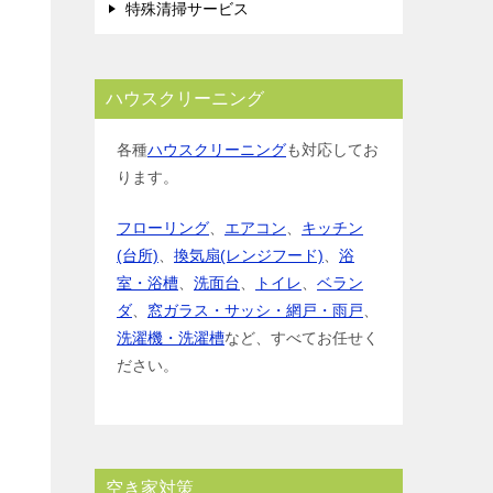
特殊清掃サービス
ハウスクリーニング
各種
ハウスクリーニング
も対応してお
ります。
フローリング
、
エアコン
、
キッチン
(台所)
、
換気扇(レンジフード)
、
浴
室・浴槽
、
洗面台
、
トイレ
、
ベラン
ダ
、
窓ガラス・サッシ・網戸・雨戸
、
洗濯機・洗濯槽
など、すべてお任せく
ださい。
空き家対策