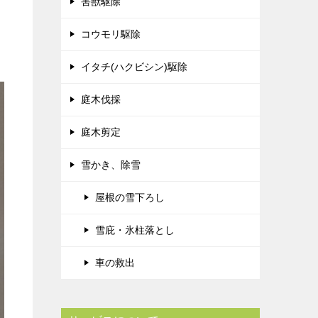
害獣駆除
コウモリ駆除
イタチ(ハクビシン)駆除
庭木伐採
庭木剪定
雪かき、除雪
屋根の雪下ろし
雪庇・氷柱落とし
車の救出