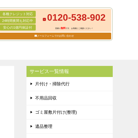
各種クレジット対応
0120-538-902
24時間夜間も対応中
安心の1億円保証付
無料
見積り
です。お気軽にご相談ください！
メールフォームでのお問い合わせ
サービス一覧情報
片付け・掃除代行
不用品回収
ゴミ屋敷片付け(整理)
遺品整理