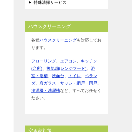
特殊清掃サービス
ハウスクリーニング
各種
ハウスクリーニング
も対応してお
ります。
フローリング
、
エアコン
、
キッチン
(台所)
、
換気扇(レンジフード)
、
浴
室・浴槽
、
洗面台
、
トイレ
、
ベラン
ダ
、
窓ガラス・サッシ・網戸・雨戸
、
洗濯機・洗濯槽
など、すべてお任せく
ださい。
空き家対策