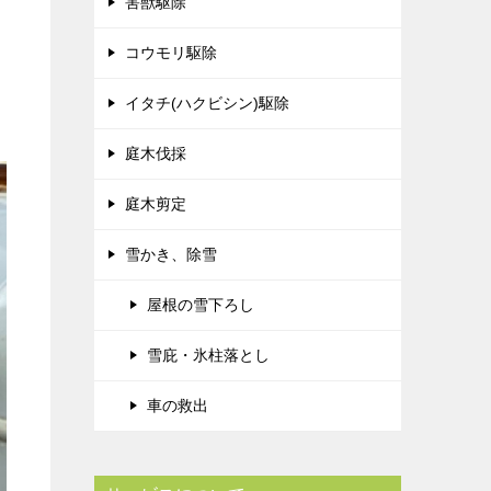
害獣駆除
コウモリ駆除
イタチ(ハクビシン)駆除
庭木伐採
庭木剪定
雪かき、除雪
屋根の雪下ろし
雪庇・氷柱落とし
車の救出