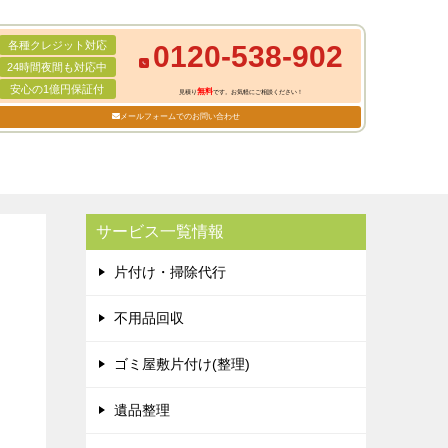
各種クレジット対応
0120-538-902
24時間夜間も対応中
安心の1億円保証付
無料
見積り
です。お気軽にご相談ください！
メールフォームでのお問い合わせ
サービス一覧情報
片付け・掃除代行
不用品回収
ゴミ屋敷片付け(整理)
遺品整理