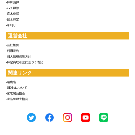
-特殊清掃
-ハチ駆除
-庭木伐採
-庭木剪定
-草刈り
運営会社
-会社概要
-利用規約
-個人情報保護方針
-特定商取引法に基づく表記
関連リンク
-環境省
-SDGsについて
-家電製品協会
-遺品整理士協会