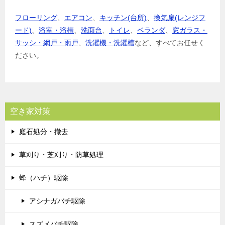
フローリング
、
エアコン
、
キッチン(台所)
、
換気扇(レンジフ
ード)
、
浴室・浴槽
、
洗面台
、
トイレ
、
ベランダ
、
窓ガラス・
サッシ・網戸・雨戸
、
洗濯機・洗濯槽
など、すべてお任せく
ださい。
空き家対策
庭石処分・撤去
草刈り・芝刈り・防草処理
蜂（ハチ）駆除
アシナガバチ駆除
スズメバチ駆除