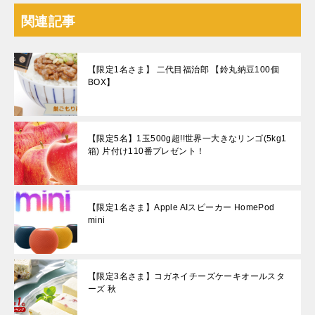
関連記事
【限定1名さま】 二代目福治郎 【鈴丸納豆100個
BOX】
【限定5名】1玉500g超!!世界一大きなリンゴ(5kg1
箱) 片付け110番プレゼント！
【限定1名さま】Apple AIスピーカー HomePod
mini
【限定3名さま】コガネイチーズケーキオールスタ
ーズ 秋