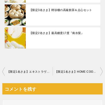
【限定3名さま】聘珍樓の高級飲茶＆点心セット
【限定2名さま】最高糖度17度『南水梨』
投
【限定1名さま】エキストラヴァージンオリーブオイル『エル・ミル・デル・ポアイグ樹齢３０００年』
【限定1名さま】HOME COORDY 高脚こたつ
稿
ナ
コメントを残す
ビ
ゲ