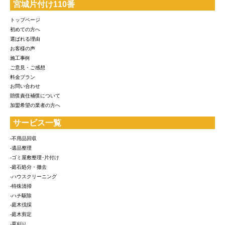
宮城片付け110番
トップページ
初めての方へ
選ばれる理由
お客様の声
施工事例
ご意見・ご感想
料金プラン
お問い合わせ
賠償責任補償について
加盟希望の業者の方へ
サービス一覧
-不用品回収
-遺品整理
-ゴミ屋敷整理･片付け
-庭石処分・撤去
-ハウスクリーニング
-特殊清掃
-ハチ駆除
-庭木伐採
-庭木剪定
-草刈り