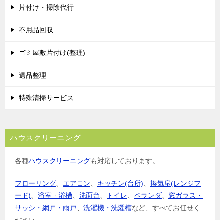
片付け・掃除代行
不用品回収
ゴミ屋敷片付け(整理)
遺品整理
特殊清掃サービス
ハウスクリーニング
各種
ハウスクリーニング
も対応しております。
フローリング
、
エアコン
、
キッチン(台所)
、
換気扇(レンジフ
ード)
、
浴室・浴槽
、
洗面台
、
トイレ
、
ベランダ
、
窓ガラス・
サッシ・網戸・雨戸
、
洗濯機・洗濯槽
など、すべてお任せく