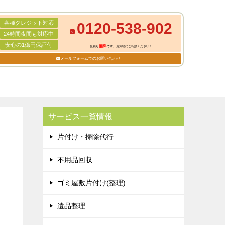
各種クレジット対応
0120-538-902
24時間夜間も対応中
安心の1億円保証付
無料
見積り
です。お気軽にご相談ください！
メールフォームでのお問い合わせ
サービス一覧情報
片付け・掃除代行
不用品回収
ゴミ屋敷片付け(整理)
遺品整理