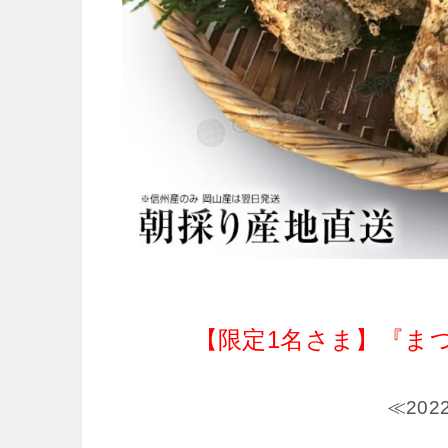
【限定1名さま】『ま
≪20