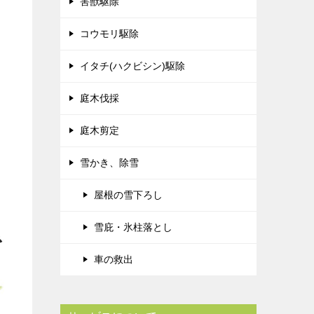
害獣駆除
コウモリ駆除
イタチ(ハクビシン)駆除
庭木伐採
庭木剪定
雪かき、除雪
屋根の雪下ろし
雪庇・氷柱落とし
車の救出