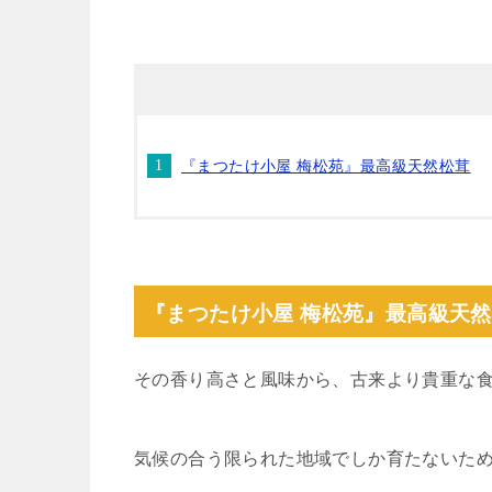
『まつたけ小屋 梅松苑』最高級天然松茸
『まつたけ小屋 梅松苑』最高級天
その香り高さと風味から、古来より貴重な
気候の合う限られた地域でしか育たないた