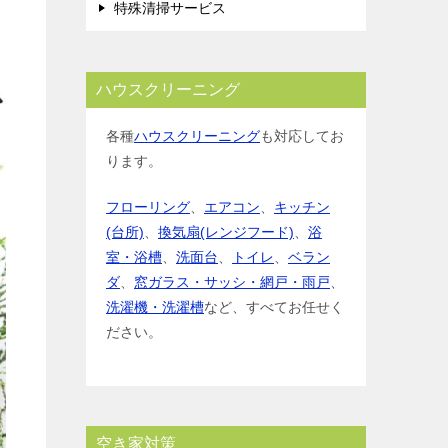
特殊清掃サービス
ハウスクリーニング
各種
ハウスクリーニング
も対応してお
ります。
フローリング
、
エアコン
、
キッチン
(台所)
、
換気扇(レンジフード)
、
浴
室・浴槽
、
洗面台
、
トイレ
、
ベラン
ダ
、
窓ガラス・サッシ・網戸・雨戸
、
洗濯機・洗濯槽
など、すべてお任せく
ださい。
空き家対策