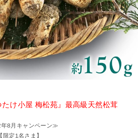
つたけ小屋 梅松苑』最高級天然松茸
22年8月キャンペーン≫
【限定1名さま】