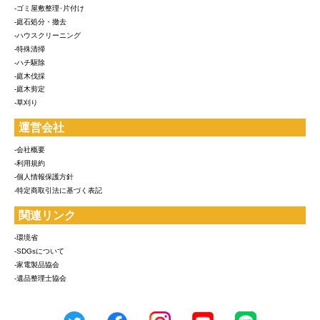
-ゴミ屋敷整理･片付け
-庭石処分・撤去
-ハウスクリーニング
-特殊清掃
-ハチ駆除
-庭木伐採
-庭木剪定
-草刈り
運営会社
-会社概要
-利用規約
-個人情報保護方針
-特定商取引法に基づく表記
関連リンク
-環境省
-SDGsについて
-家電製品協会
-遺品整理士協会