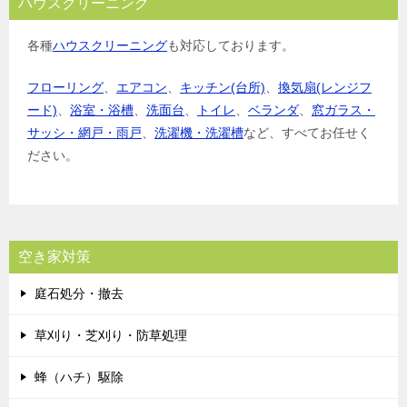
ハウスクリーニング
各種
ハウスクリーニング
も対応しております。
フローリング
、
エアコン
、
キッチン(台所)
、
換気扇(レンジフ
ード)
、
浴室・浴槽
、
洗面台
、
トイレ
、
ベランダ
、
窓ガラス・
サッシ・網戸・雨戸
、
洗濯機・洗濯槽
など、すべてお任せく
ださい。
空き家対策
庭石処分・撤去
草刈り・芝刈り・防草処理
蜂（ハチ）駆除