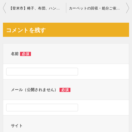
投
【登米市】椅子、布団、ハンガーラック、収納ケース等の回収・処分
カーペットの回収・処分ご依頼 お客様の声
稿
ナ
コメントを残す
ビ
ゲ
ー
名前
必須
シ
ョ
ン
メール（公開されません）
必須
サイト