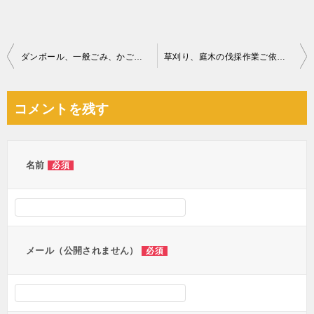
投
ダンボール、一般ごみ、かご、収納ケース、雑誌、大型家具等の回収
草刈り、庭木の伐採作業ご依頼 お客様の声
稿
ナ
コメントを残す
ビ
ゲ
ー
名前
必須
シ
ョ
ン
メール（公開されません）
必須