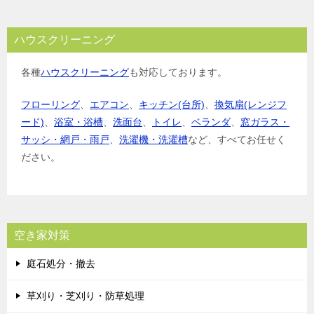
ハウスクリーニング
各種
ハウスクリーニング
も対応しております。
フローリング
、
エアコン
、
キッチン(台所)
、
換気扇(レンジフ
ード)
、
浴室・浴槽
、
洗面台
、
トイレ
、
ベランダ
、
窓ガラス・
サッシ・網戸・雨戸
、
洗濯機・洗濯槽
など、すべてお任せく
ださい。
空き家対策
庭石処分・撤去
草刈り・芝刈り・防草処理