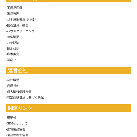
-不用品回収
-遺品整理
-ゴミ屋敷整理･片付け
-庭石処分・撤去
-ハウスクリーニング
-特殊清掃
-ハチ駆除
-庭木伐採
-庭木剪定
-草刈り
運営会社
-会社概要
-利用規約
-個人情報保護方針
-特定商取引法に基づく表記
関連リンク
-環境省
-SDGsについて
-家電製品協会
-遺品整理士協会