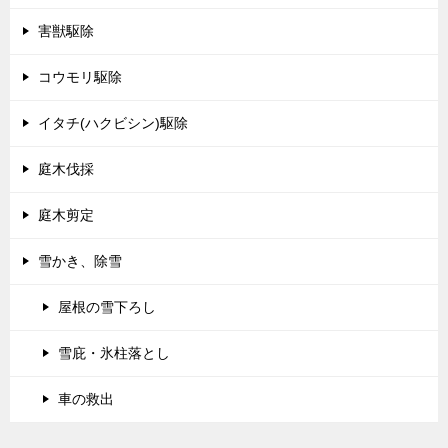
害獣駆除
コウモリ駆除
イタチ(ハクビシン)駆除
庭木伐採
庭木剪定
雪かき、除雪
屋根の雪下ろし
雪庇・氷柱落とし
車の救出