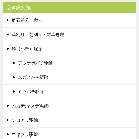
空き家対策
庭石処分・撤去
草刈り・芝刈り・防草処理
蜂（ハチ）駆除
アシナガバチ駆除
スズメバチ駆除
ミツバチ駆除
ムカデ(ヤスデ)駆除
シロアリ駆除
ゴキブリ駆除