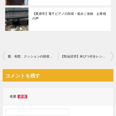
【栗原市】電子ピアノの回収・処分ご依頼 お客様
の声
投
畳、布団、クッションの回収・処分ご依頼 お客様の声
【気仙沼市】米びつ付きレンジラック、収納ケース、水槽等の回収
稿
ナ
コメントを残す
ビ
ゲ
ー
名前
必須
シ
ョ