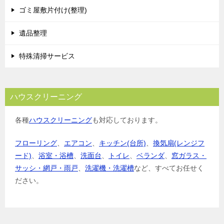
ゴミ屋敷片付け(整理)
遺品整理
特殊清掃サービス
ハウスクリーニング
各種
ハウスクリーニング
も対応しております。
フローリング
、
エアコン
、
キッチン(台所)
、
換気扇(レンジフ
ード)
、
浴室・浴槽
、
洗面台
、
トイレ
、
ベランダ
、
窓ガラス・
サッシ・網戸・雨戸
、
洗濯機・洗濯槽
など、すべてお任せく
ださい。