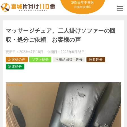
365日年中無休
宮城全域対応
マッサージチェア、二人掛けソファーの回
収・処分ご依頼 お客様の声
更新日：
2023年7月18日
公開日：
2023年6月25日
お客様の声
ソファ処分
不用品回収・処分
家具処分
家電処分