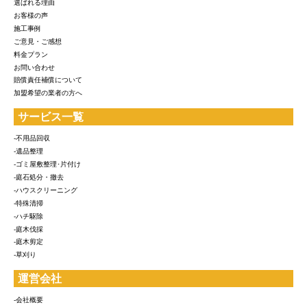
選ばれる理由
お客様の声
施工事例
ご意見・ご感想
料金プラン
お問い合わせ
賠償責任補償について
加盟希望の業者の方へ
サービス一覧
-不用品回収
-遺品整理
-ゴミ屋敷整理･片付け
-庭石処分・撤去
-ハウスクリーニング
-特殊清掃
-ハチ駆除
-庭木伐採
-庭木剪定
-草刈り
運営会社
-会社概要