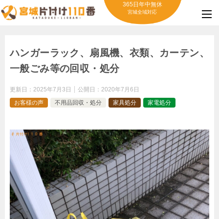
365日年中無休
宮城全域対応
ハンガーラック、扇風機、衣類、カーテン、
一般ごみ等の回収・処分
更新日：
2025年7月3日
公開日：
2020年7月6日
お客様の声
不用品回収・処分
家具処分
家電処分