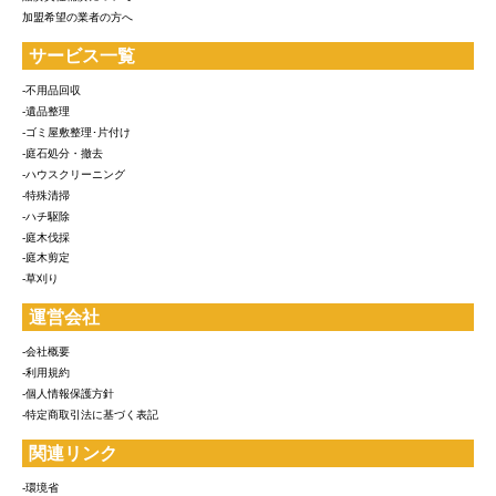
加盟希望の業者の方へ
サービス一覧
-不用品回収
-遺品整理
-ゴミ屋敷整理･片付け
-庭石処分・撤去
-ハウスクリーニング
-特殊清掃
-ハチ駆除
-庭木伐採
-庭木剪定
-草刈り
運営会社
-会社概要
-利用規約
-個人情報保護方針
-特定商取引法に基づく表記
関連リンク
-環境省