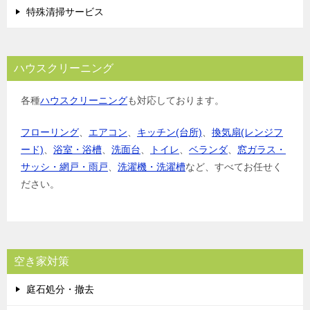
特殊清掃サービス
ハウスクリーニング
各種
ハウスクリーニング
も対応しております。
フローリング
、
エアコン
、
キッチン(台所)
、
換気扇(レンジフ
ード)
、
浴室・浴槽
、
洗面台
、
トイレ
、
ベランダ
、
窓ガラス・
サッシ・網戸・雨戸
、
洗濯機・洗濯槽
など、すべてお任せく
ださい。
空き家対策
庭石処分・撤去