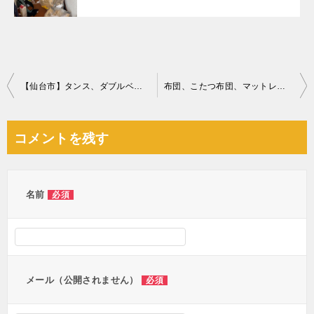
投
【仙台市】タンス、ダブルベッドの回収・処分と家具の移動ご依頼
布団、こたつ布団、マットレスの回収・処分ご依頼 お客様の声
稿
ナ
コメントを残す
ビ
ゲ
ー
名前
必須
シ
ョ
ン
メール（公開されません）
必須