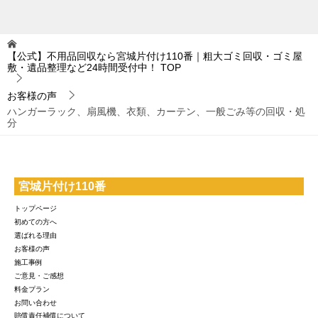
【公式】不用品回収なら宮城片付け110番｜粗大ゴミ回収・ゴミ屋
敷・遺品整理など24時間受付中！
TOP
お客様の声
ハンガーラック、扇風機、衣類、カーテン、一般ごみ等の回収・処
分
宮城片付け110番
トップページ
初めての方へ
選ばれる理由
お客様の声
施工事例
ご意見・ご感想
料金プラン
お問い合わせ
賠償責任補償について