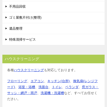
シ
不用品回収
ョ
ゴミ屋敷片付け(整理)
ン
遺品整理
特殊清掃サービス
ハウスクリーニング
各種
ハウスクリーニング
も対応しております。
フローリング
、
エアコン
、
キッチン(台所)
、
換気扇(レンジフ
ード)
、
浴室・浴槽
、
洗面台
、
トイレ
、
ベランダ
、
窓ガラス・
サッシ・網戸・雨戸
、
洗濯機・洗濯槽
など、すべてお任せく
ださい。