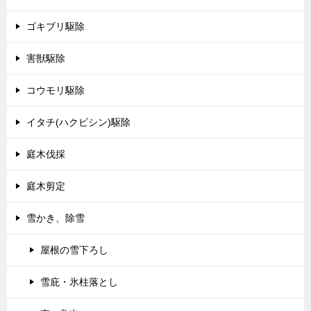
ゴキブリ駆除
害獣駆除
コウモリ駆除
イタチ(ハクビシン)駆除
庭木伐採
庭木剪定
雪かき、除雪
屋根の雪下ろし
雪庇・氷柱落とし