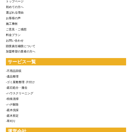
トップページ
初めての方へ
選ばれる理由
お客様の声
施工事例
ご意見・ご感想
料金プラン
お問い合わせ
賠償責任補償について
加盟希望の業者の方へ
サービス一覧
-不用品回収
-遺品整理
-ゴミ屋敷整理･片付け
-庭石処分・撤去
-ハウスクリーニング
-特殊清掃
-ハチ駆除
-庭木伐採
-庭木剪定
-草刈り
運営会社