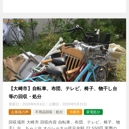
【大崎市】自転車、布団、テレビ、椅子、物干し台
等の回収・処分
更新日：
2020年6月4日
公開日：
2020年5月31日
お客様の声
不用品回収・処分
大崎市
家電処分
回収場所 大崎市 回収内容 自転車、布団、テレビ、椅子、物
干し台、ちゃぶ台 オペレーター提示金額 22,550円 実際の