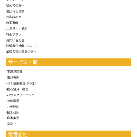
初めての方へ
選ばれる理由
お客様の声
施工事例
ご意見・ご感想
料金プラン
お問い合わせ
賠償責任補償について
加盟希望の業者の方へ
サービス一覧
-不用品回収
-遺品整理
-ゴミ屋敷整理･片付け
-庭石処分・撤去
-ハウスクリーニング
-特殊清掃
-ハチ駆除
-庭木伐採
-庭木剪定
-草刈り
運営会社