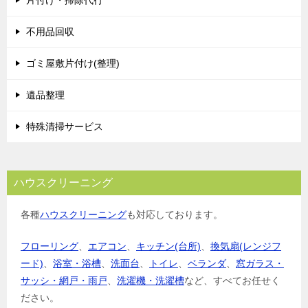
不用品回収
ゴミ屋敷片付け(整理)
遺品整理
特殊清掃サービス
ハウスクリーニング
各種
ハウスクリーニング
も対応しております。
フローリング
、
エアコン
、
キッチン(台所)
、
換気扇(レンジフ
ード)
、
浴室・浴槽
、
洗面台
、
トイレ
、
ベランダ
、
窓ガラス・
サッシ・網戸・雨戸
、
洗濯機・洗濯槽
など、すべてお任せく
ださい。