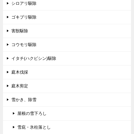
シロアリ駆除
ゴキブリ駆除
害獣駆除
コウモリ駆除
イタチ(ハクビシン)駆除
庭木伐採
庭木剪定
雪かき、除雪
屋根の雪下ろし
雪庇・氷柱落とし