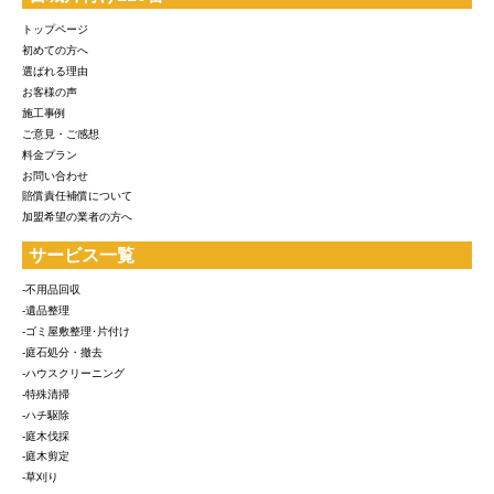
トップページ
初めての方へ
選ばれる理由
お客様の声
施工事例
ご意見・ご感想
料金プラン
お問い合わせ
賠償責任補償について
加盟希望の業者の方へ
サービス一覧
-不用品回収
-遺品整理
-ゴミ屋敷整理･片付け
-庭石処分・撤去
-ハウスクリーニング
-特殊清掃
-ハチ駆除
-庭木伐採
-庭木剪定
-草刈り