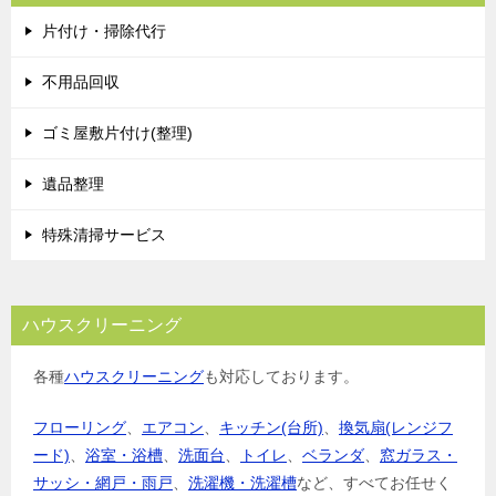
片付け・掃除代行
不用品回収
ゴミ屋敷片付け(整理)
遺品整理
特殊清掃サービス
ハウスクリーニング
各種
ハウスクリーニング
も対応しております。
フローリング
、
エアコン
、
キッチン(台所)
、
換気扇(レンジフ
ード)
、
浴室・浴槽
、
洗面台
、
トイレ
、
ベランダ
、
窓ガラス・
サッシ・網戸・雨戸
、
洗濯機・洗濯槽
など、すべてお任せく