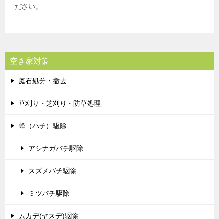
ださい。
空き家対策
庭石処分・撤去
草刈り・芝刈り・防草処理
蜂（ハチ）駆除
アシナガバチ駆除
スズメバチ駆除
ミツバチ駆除
ムカデ(ヤスデ)駆除