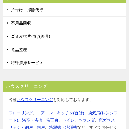
片付け・掃除代行
不用品回収
ゴミ屋敷片付け(整理)
遺品整理
特殊清掃サービス
ハウスクリーニング
各種
ハウスクリーニング
も対応しております。
フローリング
、
エアコン
、
キッチン(台所)
、
換気扇(レンジフ
ード)
、
浴室・浴槽
、
洗面台
、
トイレ
、
ベランダ
、
窓ガラス・
サッシ・網戸・雨戸
、
洗濯機・洗濯槽
など、すべてお任せく