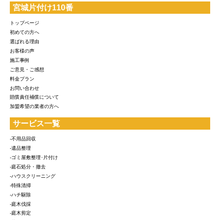
宮城片付け110番
トップページ
初めての方へ
選ばれる理由
お客様の声
施工事例
ご意見・ご感想
料金プラン
お問い合わせ
賠償責任補償について
加盟希望の業者の方へ
サービス一覧
-不用品回収
-遺品整理
-ゴミ屋敷整理･片付け
-庭石処分・撤去
-ハウスクリーニング
-特殊清掃
-ハチ駆除
-庭木伐採
-庭木剪定