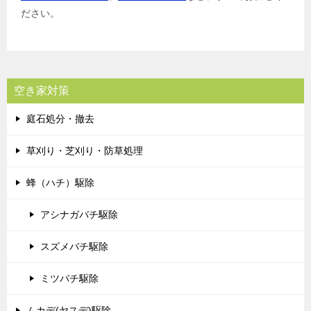
ださい。
空き家対策
庭石処分・撤去
草刈り・芝刈り・防草処理
蜂（ハチ）駆除
アシナガバチ駆除
スズメバチ駆除
ミツバチ駆除
ムカデ(ヤスデ)駆除