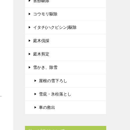
害獣駆除
コウモリ駆除
イタチ(ハクビシン)駆除
庭木伐採
庭木剪定
雪かき、除雪
屋根の雪下ろし
雪庇・氷柱落とし
車の救出