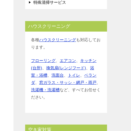
特殊清掃サービス
ハウスクリーニング
各種
ハウスクリーニング
も対応してお
ります。
フローリング
、
エアコン
、
キッチン
(台所)
、
換気扇(レンジフード)
、
浴
室・浴槽
、
洗面台
、
トイレ
、
ベラン
ダ
、
窓ガラス・サッシ・網戸・雨戸
、
洗濯機・洗濯槽
など、すべてお任せく
ださい。
空き家対策