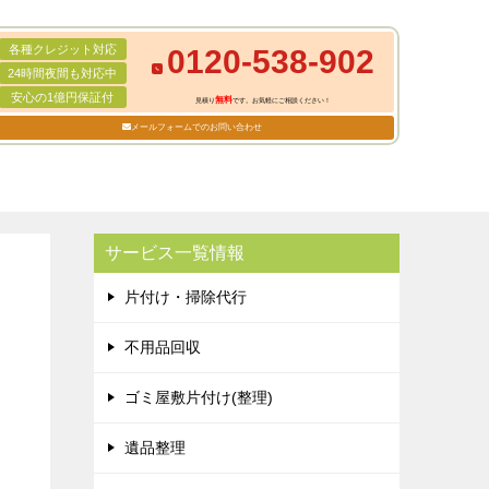
各種クレジット対応
0120-538-902
24時間夜間も対応中
安心の1億円保証付
無料
見積り
です。お気軽にご相談ください！
メールフォームでのお問い合わせ
サービス一覧情報
片付け・掃除代行
不用品回収
ゴミ屋敷片付け(整理)
遺品整理