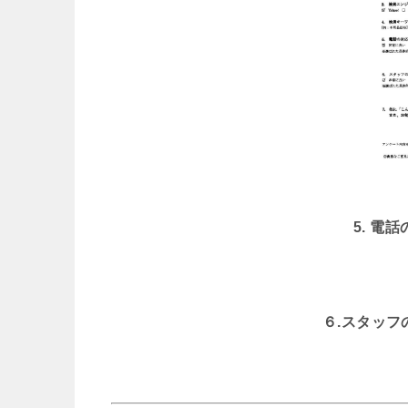
5. 電
６.スタッ