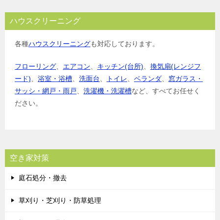
ハウスクリーニング
各種
ハウスクリーニング
も対応しております。
フローリング
、
エアコン
、
キッチン(台所)
、
換気扇(レンジフ
ード)
、
浴室・浴槽
、
洗面台
、
トイレ
、
ベランダ
、
窓ガラス・
サッシ・網戸・雨戸
、
洗濯機・洗濯槽
など、すべてお任せく
ださい。
空き家対策
庭石処分・撤去
草刈り・芝刈り・防草処理