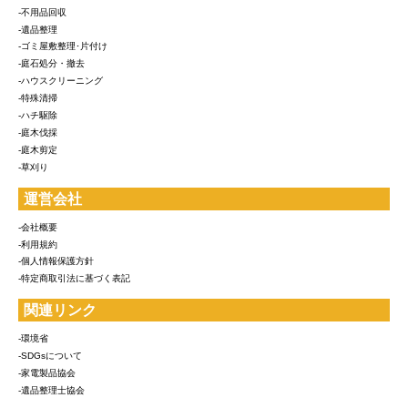
-不用品回収
-遺品整理
-ゴミ屋敷整理･片付け
-庭石処分・撤去
-ハウスクリーニング
-特殊清掃
-ハチ駆除
-庭木伐採
-庭木剪定
-草刈り
運営会社
-会社概要
-利用規約
-個人情報保護方針
-特定商取引法に基づく表記
関連リンク
-環境省
-SDGsについて
-家電製品協会
-遺品整理士協会