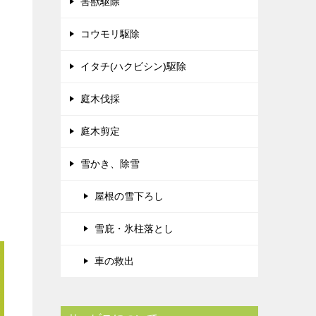
害獣駆除
コウモリ駆除
イタチ(ハクビシン)駆除
庭木伐採
庭木剪定
雪かき、除雪
屋根の雪下ろし
雪庇・氷柱落とし
車の救出