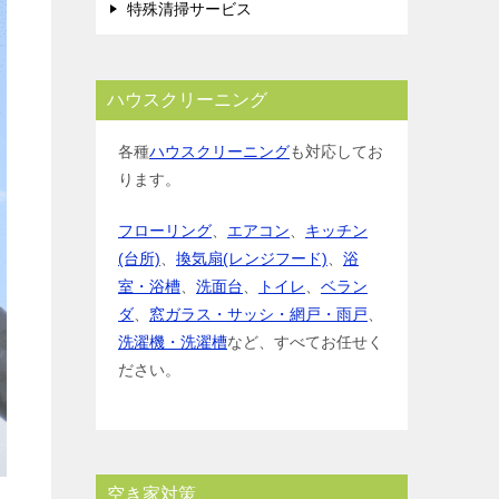
特殊清掃サービス
ハウスクリーニング
各種
ハウスクリーニング
も対応してお
ります。
フローリング
、
エアコン
、
キッチン
(台所)
、
換気扇(レンジフード)
、
浴
室・浴槽
、
洗面台
、
トイレ
、
ベラン
ダ
、
窓ガラス・サッシ・網戸・雨戸
、
洗濯機・洗濯槽
など、すべてお任せく
ださい。
空き家対策