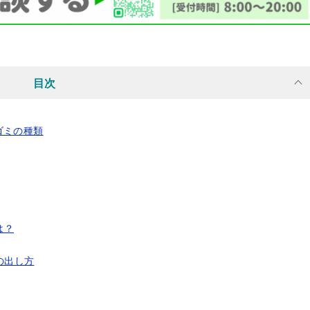
目次
ゴミの種類
は？
の出し方