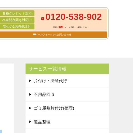
各種クレジット対応
0120-538-902
24時間夜間も対応中
安心の1億円保証付
無料
見積り
です。お気軽にご相談ください！
メールフォームでのお問い合わせ
サービス一覧情報
片付け・掃除代行
不用品回収
ゴミ屋敷片付け(整理)
遺品整理